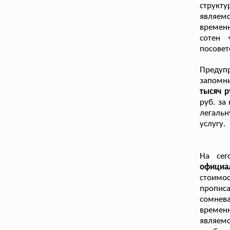
структу
являемс
времен
сотен 
посовет
Предупр
запомн
тысяч р
руб. за
легаль
услугу.
На сег
официа
стоимос
пропис
сомнева
временн
являем