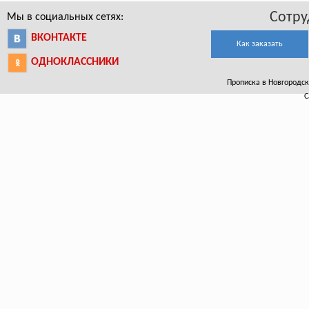
Сотру
Мы в социальных сетях:
ВКОНТАКТЕ
Как заказать
ОДНОКЛАССНИКИ
Прописка в Новгородско
С