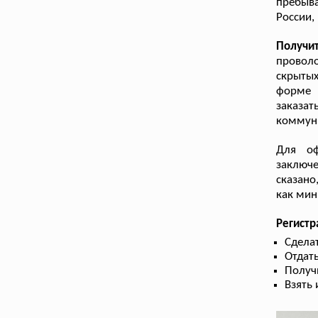
пребыв
России,
Получи
проволо
скрытых
форме 
заказа
коммуни
Для оф
заключе
сказано
как мин
Регист
Сдела
Отдать
Получ
Взять