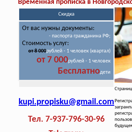
Временная прописка в Новгородск
Скидка
От вас нужны документы:
- паспорта гражданина РФ;
Стоимость услуг:
от 8 000
рублей - 1 человек (квартал)
от 7 000
рублей - 1 человек
Бесплатно
дети
Страниц
kupi.propisku@gmail.com
Регист
загран
регист
Тел. 7-937-796-30-96
пользов
будуще