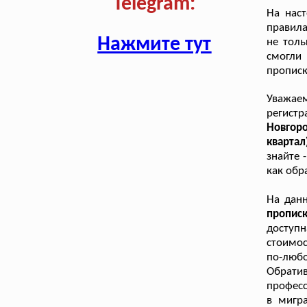
Telegram:
На нас
правила
Нажмите тут
не толь
смогли
прописк
Уважае
регистр
Новгоро
кварта
знайте 
как обр
На дан
пропис
доступн
стоимос
по-люб
Обрати
професс
в мигр